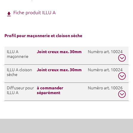
Fiche produit ILLU A
Profil pour maçonnerie et cloison sèche
ILLU A
Numèro art. 10024
Joint creux max. 30mm
maçonnerie
ILLU A cloison
Detail profil
Numèro art. 10024
PDF
Joint creux max. 30mm
sèche
Dessin en coupe profil pour
DWG
PDF
maçonnerie
Diffuseur pour
Detail profil
Numèro art. 10026
PDF
à commander
Contrôler les arêtes
PDF
ILLU A
séparément
Dessin en coupe pour cloison sèche
DWG
PDF
Texte de la soumission
PDF
Contrôler les arêtes
PDF
Texte de la soumission