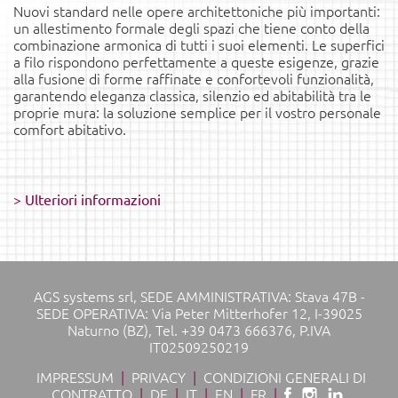
Nuovi standard nelle opere architettoniche più importanti:
un allestimento formale degli spazi che tiene conto della
combinazione armonica di tutti i suoi elementi. Le superfici
a filo rispondono perfettamente a queste esigenze, grazie
alla fusione di forme raffinate e confortevoli funzionalità,
garantendo eleganza classica, silenzio ed abitabilità tra le
proprie mura: la soluzione semplice per il vostro personale
comfort abitativo.
> Ulteriori informazioni
AGS systems srl, SEDE AMMINISTRATIVA: Stava 47B -
SEDE OPERATIVA: Via Peter Mitterhofer 12, I-39025
Naturno (BZ), Tel. +39 0473 666376, P.IVA
IT02509250219
IMPRESSUM
|
PRIVACY
|
CONDIZIONI GENERALI DI
CONTRATTO
|
DE
|
IT
|
EN
|
FR
|