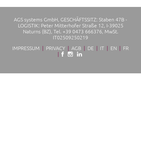
AGS systems GmbH, GESCHÄFTSSITZ: Staben 47B -
LOGISTIK: Peter Mitterhofer Straße 12, I-39025
Naturns (BZ), Tel. +39 0473 666376, MwSt.
IT02509250219
IMPRESSUM
|
PRIVACY
|
AGB
|
DE
|
IT
|
EN
|
FR
|