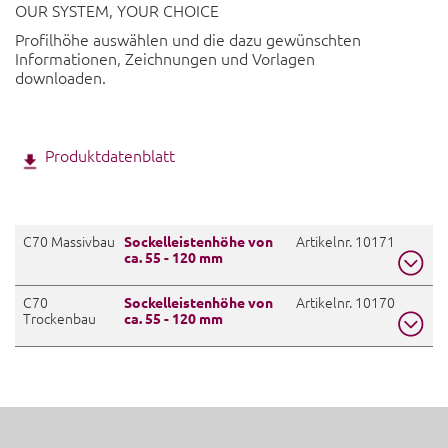
OUR SYSTEM, YOUR CHOICE
Profilhöhe auswählen und die dazu gewünschten
Informationen, Zeichnungen und Vorlagen
downloaden.
Produktdatenblatt
C70 Massivbau
Artikelnr. 10171
Sockelleistenhöhe von
ca. 55 - 120 mm
C70
Detail Profil
Artikelnr. 10170
PDF
Sockelleistenhöhe von
Trockenbau
ca. 55 - 120 mm
Schnittzeichnung
DWG
PDF
Montageanleitung
PDF
Detail Profil
PDF
Kante kontrollieren
PDF
Schnittzeichnung
DWG
PDF
Ausschreibungstexte
PDF
Montageanleitung
PDF
Kante kontrollieren
PDF